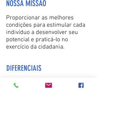
NOSSA MISSÃO
Proporcionar as melhores
condições para estimular cada
indivíduo a desenvolver seu
potencial e praticá-lo no
exercício da cidadania.
DIFERENCIAIS
Em parceria com a instituição,
planejamos e selecionamos as
atividades, alinhadas com o perfil
e objetivo de cada grupo.
Recebemos uma escola a cada
data, disponibilizando todo o
acampamento com exclusividade.